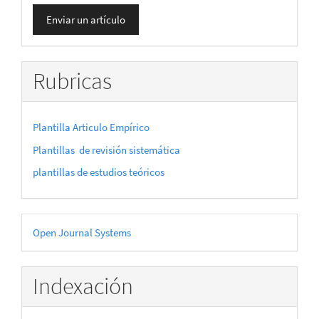
Enviar
Enviar un artículo
un
artículo
Rubricas
Plantilla Articulo Empírico
Plantillas de revisión sistemática
plantillas de estudios teóricos
Desarrollado
Open Journal Systems
por
Indexación