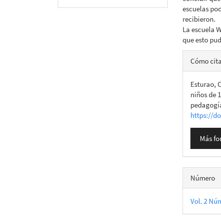
escuelas pod
recibieron.
La escuela W
que esto pud
Detall
Cómo cit
del
Esturao, C
artícu
niños de 
pedagogía
https://d
Más fo
Número
Vol. 2 Núm