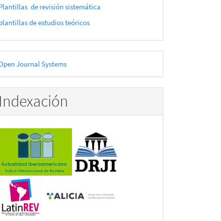
Plantillas de revisión sistemática
plantillas de estudios teóricos
esarrollado
Open Journal Systems
or
Indexación