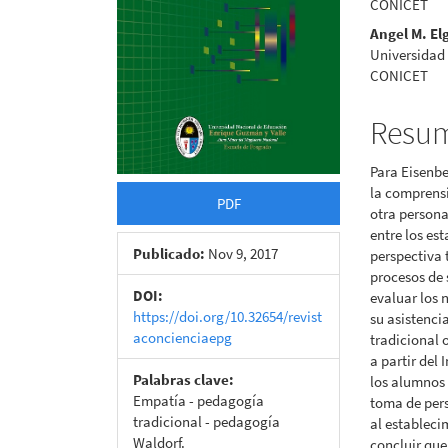
CONICET
artículo
artícu
Angel M. El
Universidad 
CONICET
Resu
Para Eisenbe
la comprensi
PDF
otra persona
entre los es
Publicado:
Nov 9, 2017
perspectiva 
procesos de 
DOI:
evaluar los 
https://doi.org/10.32654/revist
su asistenci
aconcienciaepg
tradicional 
a partir del 
Palabras clave:
los alumnos 
Empatía - pedagogía
toma de per
tradicional - pedagogía
al estableci
Waldorf.
concluir que