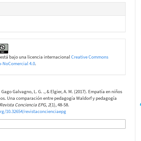
 está bajo una licencia internacional
Creative Commons
n-NoComercial 4.0
.
, Gago Galvagno, L. G. ., & Elgier, A. M. (2017). Empatía en niños
años. Una comparación entre pedagogía Waldorf y pedagogía
Revista Conciencia EPG
,
2
(1), 48-58.
org/10.32654/revistaconcienciaepg
de cita