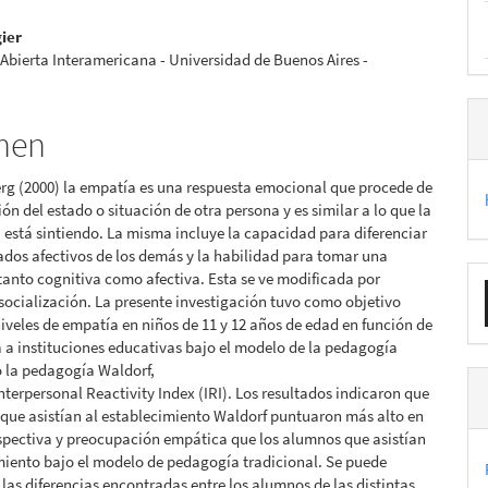
lo
gier
Abierta Interamericana - Universidad de Buenos Aires -
men
rg (2000) la empatía es una respuesta emocional que procede de
ón del estado o situación de otra persona y es similar a lo que la
 está sintiendo. La misma incluye la capacidad para diferenciar
tados afectivos de los demás y la habilidad para tomar una
E
tanto cognitiva como afectiva. Esta se ve modificada por
socialización. La presente investigación tuvo como objetivo
u
niveles de empatía en niños de 11 y 12 años de edad en función de
a
a a instituciones educativas bajo el modelo de la pedagogía
o la pedagogía Waldorf,
Interpersonal Reactivity Index (IRI). Los resultados indicaron que
que asistían al establecimiento Waldorf puntuaron más alto en
spectiva y preocupación empática que los alumnos que asistían
miento bajo el modelo de pedagogía tradicional. Se puede
 las diferencias encontradas entre los alumnos de las distintas