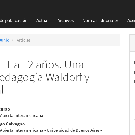
 de publicación
Actual
Archivos
Normas Editoriales
Ace
 Junio
Articles
11 a 12 años. Una
edagogía Waldorf y
l
nido
turao
 Abierta Interamericana
pal
ago Galvagno
Abierta Interamericana - Universidad de Buenos Aires -