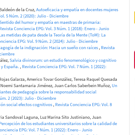
Baldeón de la Cruz,
Autoeficacia y empatía en docentes mujeres
l. 5 Núm. 2 (2020): Julio - Diciembre
Sentido del humor y empatía en maestras de primaria:
Revista Conciencia EPG: Vol. 3 Núm. 1 (2018): Enero - Junio
Las metidas de pata desde la Teoría de la Mente (ToM): La
nciencia EPG: Vol. 9 Núm. 2 (2024): Julio - Diciembre
dagogía de la indignación: Hacia un sueño con raíces
,
Revista
iciembre
ález,
Salvia divinorum: un estudio fenomenológico y cognitivo
a y España.
,
Revista Conciencia EPG: Vol. 7 Núm. 1 (2022):
Rojas Galarza, Americo Tovar González, Teresa Raquel Quesada
 Noemi Santamaria Jiménez, Juan Carlos Saberbein Muñoz,
Un
diantes de pedagogía sobre la responsabilidad social
úm. 2 (2023): Julio - Diciembre
ión social efectos cognitivos
,
Revista Conciencia EPG: Vol. 8
oria Sandoval Laguna, Luz Marina Sito Justiniano, Juan
Percepción de los estudiantes universitarios sobre la calidad de
onciencia EPG: Vol. 7 Núm. 1 (2022): Enero - Junio