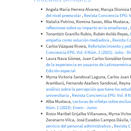
Angela María Herrera Alvarez, Maruja Dionisia 
del nivel preescolar
,
Revista Conciencia EPG: Vo
Natalia Putrino, Romina Sasso, Alba Mustaca,
reflexiones sobre su impacto en la enseñanza
,
Tonantzin Granillo Rubio, Rubén Avilés Reyes,
empatía como solución mediadora
,
Revista Co
Carlos Vázquez Rivera,
Refortalecimiento y pe
Conciencia EPG: Vol. 6 Núm. 2 (2021): Julio - D
Laura Nava Gómez, Juan Carlos González Gonz
de la experiencia en usuarios de Latinoaméric
Edición especial
Myrna Victoria Sandoval Laguna, Carlos Juan 
Aramburú, Fernando Azañero Sandoval, Reyna
análisis sobre la percepción que tiene los estu
universitaria
,
Revista Conciencia EPG: Vol. 8 N
Alba Mustaca,
Lecturas de viñetas sobre exclus
Núm. 1 (2023): Enero - Junio
Rosio Maribel Grijalba Villanueva, Myrna Vict
Zecenarro Vilca, José Eusebio Campos Dávila,
servicio del personal administrativo
,
Revista C