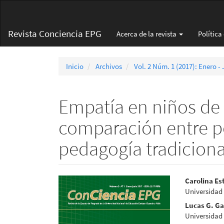
Navegación
principal
Contenido
Revista Conciencia EPG
Acerca de la revista
Política
principal
Barra
lateral
Inicio
Archivos
Vol. 2 Núm. 1 (2017): Enero -
Empatía en niños de 
comparación entre p
pedagogía tradiciona
Barra
Conte
Carolina Es
Universidad
lateral
princi
Lucas G. G
del
del
Universidad 