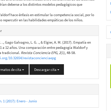
rían deberse a los distintos modelos pedagógicos que
aldorf hace énfasis en estimular la competencia social, por lo
o repercutir en las habilidades empáticas de los niños.
es
D
ar
p
. ., Gago Galvagno, L. G. ., & Elgier, A. M. (2017). Empatía en
lo
11 a 12 años. Una comparación entre pedagogía Waldorf y
 tradicional.
Revista Conciencia EPG
,
2
(1), 48-58.
oi.org/10.32654/revistaconcienciaepg
rmatos de cita
Descargar cita
. 1 (2017): Enero - Junio