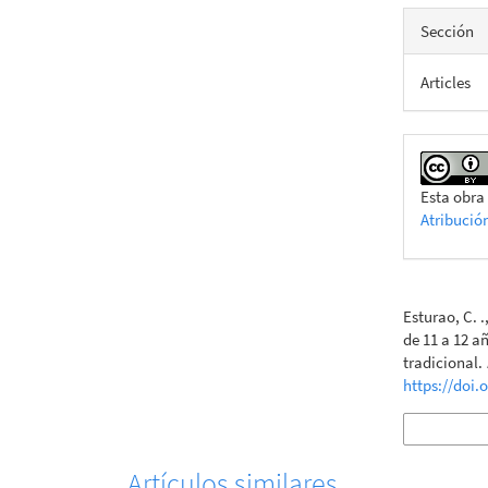
Sección
Articles
Esta obra
Atribució
Cómo citar
Esturao, C. .
de 11 a 12 
tradicional.
https://doi.
Más formatos 
Artículos similares