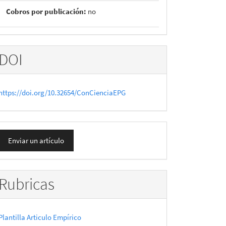
Cobros por publicación:
no
DOI
https://doi.org/10.32654/ConCienciaEPG
nviar
Enviar un artículo
n
rtículo
Rubricas
Plantilla Articulo Empírico