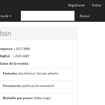
Registrarse
Entrar
rca de
Buscar
Issn
Impreso :
2517-9896
Digital :
2523-6687
Datos de la revista
Formato:
electrónico / Acceso abierto
Frecuencia:
publicación semestral
Revisión por pares:
doble ciego